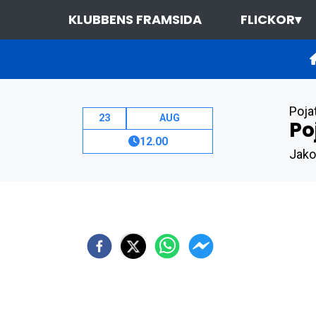
KLUBBENS FRAMSIDA
FLICKOR
▾
Poja
23
AUG
Po
12.00
Jako