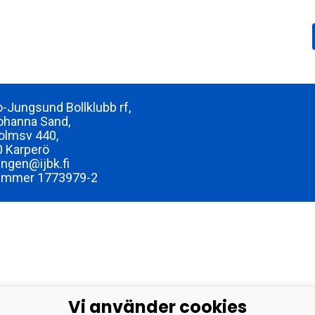
-Jungsund Bollklubb rf,
ohanna Sand,
olmsv 440,
 Karperö
ingen@ijbk.fi
ummer 1773979-2
Vi använder cookies