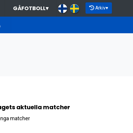
GÅFOTBOLL
▾
Arkiv
▾
agets aktuella matcher
Inga matcher