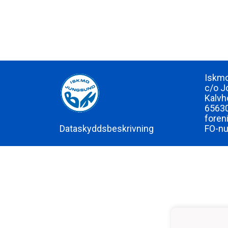
Iskmo
c/o J
Kalvh
65630
foren
Dataskyddsbeskrivning
FO-n