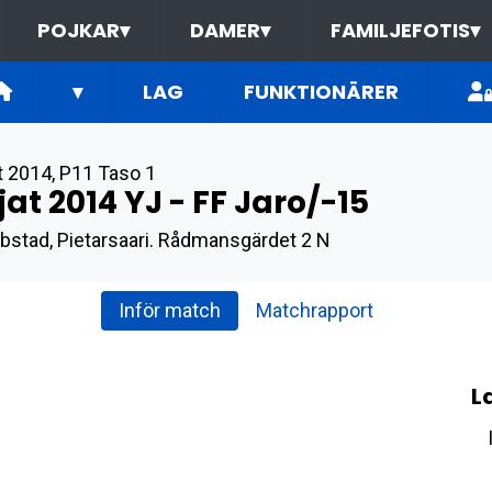
POJKAR
▾
DAMER
▾
FAMILJEFOTIS
▾
▾
LAG
FUNKTIONÄRER
t 2014
,
P11 Taso 1
jat 2014 YJ - FF Jaro/-15
bstad, Pietarsaari. Rådmansgärdet 2 N
Inför match
Matchrapport
L