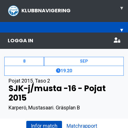
▾
KLUBBNAVIGERING
▾
LOGGA IN
8
SEP
19.20
Pojat 2015
,
Taso 2
SJK-j/musta -16 - Pojat
2015
Karperö, Mustasaari. Gräsplan B
Inför match
Matchrapport