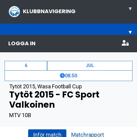
▾
KLUBBNAVIGERING
▾
LOGGA IN
6
JUL
08.50
Tytöt 2015
,
Wasa Football Cup
Tytöt 2015 - FC Sport
Valkoinen
MTV 10B
Inför match
Matchrapport