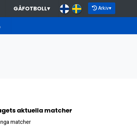
GÅFOTBOLL
▾
Arkiv
▾
agets aktuella matcher
Inga matcher