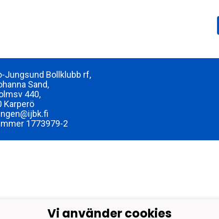
-Jungsund Bollklubb rf,
ohanna Sand,
olmsv 440,
 Karperö
ingen@ijbk.fi
ummer 1773979-2
Vi använder cookies