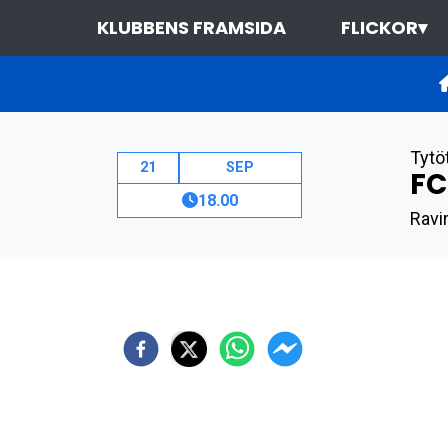
KLUBBENS FRAMSIDA
FLICKOR
▾
Tytö
21
SEP
FC
18.00
Ravir