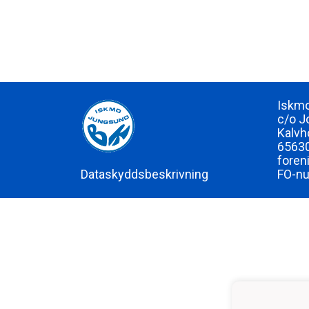
Iskmo
c/o J
Kalvh
65630
foren
Dataskyddsbeskrivning
FO-n