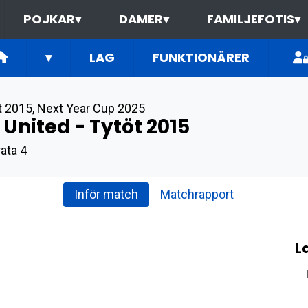
POJKAR
▾
DAMER
▾
FAMILJEFOTIS
▾
▾
LAG
FUNKTIONÄRER
t 2015
,
Next Year Cup 2025
 United - Tytöt 2015
ata 4
Inför match
Matchrapport
L