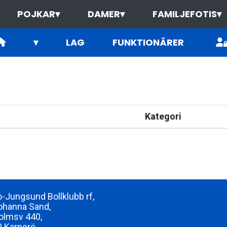
POJKAR
▾
DAMER
▾
FAMILJEFOTIS
▾
▾
LAG
FUNKTIONÄRER
Kategori
-Jungsund Bollklubb rf,
ohanna Sand,
olmsv 440,
 Karperö