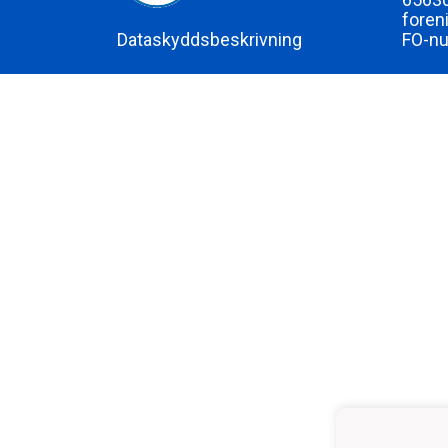
foren
Dataskyddsbeskrivning
FO-n