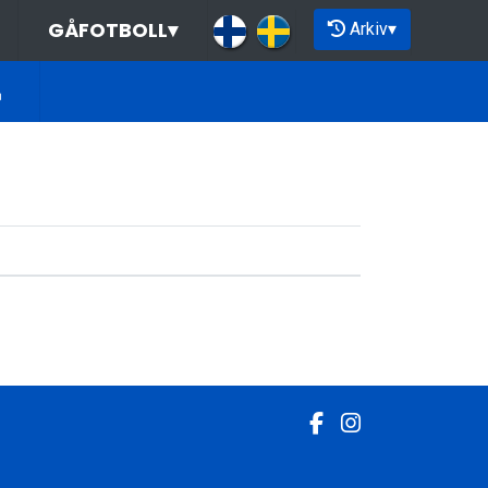
GÅFOTBOLL
▾
Arkiv
▾