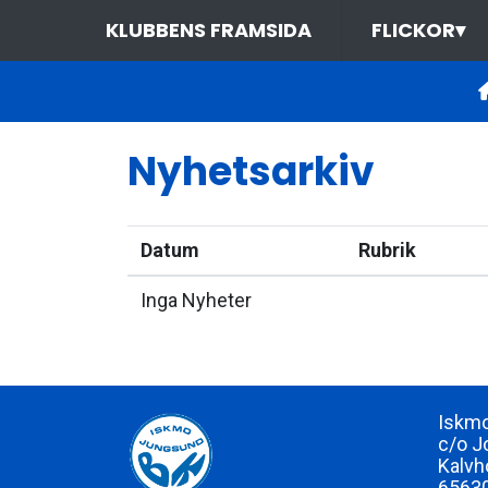
KLUBBENS FRAMSIDA
FLICKOR
▾
Nyhetsarkiv
Datum
Rubrik
Inga Nyheter
Iskmo
c/o J
Kalvh
65630