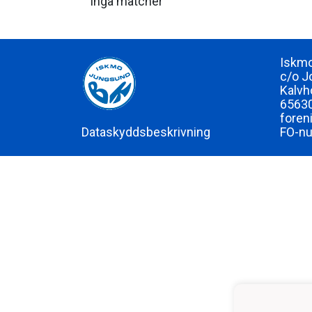
Inga matcher
Iskmo
c/o J
Kalvh
65630
foren
Dataskyddsbeskrivning
FO-n