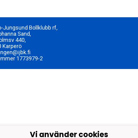
-Jungsund Bollklubb rf,
ohanna Sand,
olmsv 440,
 Karperö
ingen@ijbk.fi
ummer 1773979-2
Vi använder cookies