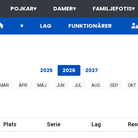
POJKAR
▾
DAMER
▾
FAMILJEFOTIS
▾
▾
LAG
FUNKTIONÄRER
2025
2026
2027
MAR
APR
MAJ
JUN
JUL
AUG
SEP
OKT
Plats
Serie
Lag
Res