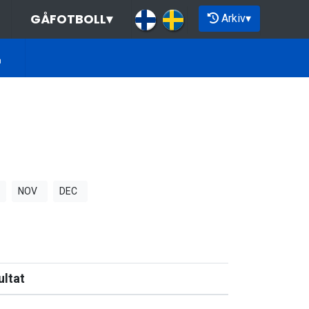
GÅFOTBOLL
▾
Arkiv
▾
NOV
DEC
ultat