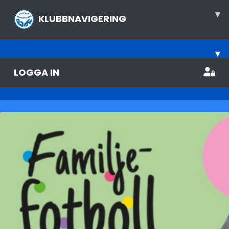
▾
KLUBBNAVIGERING
▾
LOGGA IN