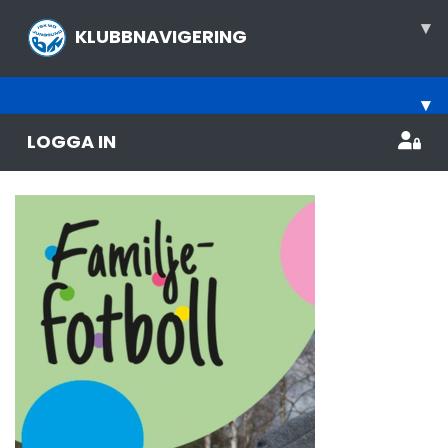
▾
KLUBBNAVIGERING
▾
LOGGA IN