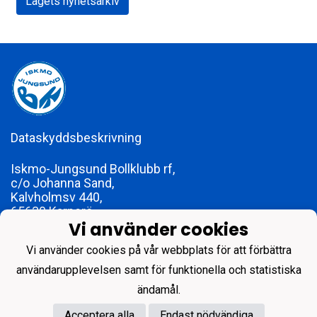
Lagets nyhetsarkiv
Dataskyddsbeskrivning
Iskmo-Jungsund Bollklubb rf,
c/o Johanna Sand,
Kalvholmsv 440,
65630 Karperö
Vi använder cookies
foreningen@ijbk.fi
FO-nummer 1773979-2
Vi använder cookies på vår webbplats för att förbättra
användarupplevelsen samt för funktionella och statistiska
ändamål.
Acceptera alla
Endast nödvändiga