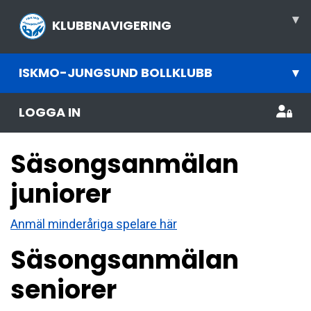
▾
KLUBBNAVIGERING
ISKMO-JUNGSUND BOLLKLUBB
▾
LOGGA IN
Säsongsanmälan
juniorer
Anmäl minderåriga spelare här
Säsongsanmälan
seniorer