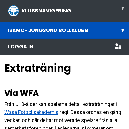
▾
KLUBBNAVIGERING
ISKMO-JUNGSUND BOLLKLUBB
▾
LOGGA IN
Extraträning
Via WFA
Från U10-ålder kan spelarna delta i extraträningar i
Wasa Fotbollsakademis
regi. Dessa ordnas en gång i
veckan och där deltar motiverade spelare från alla
samarbetsföreningar. Lagledarna informerar om